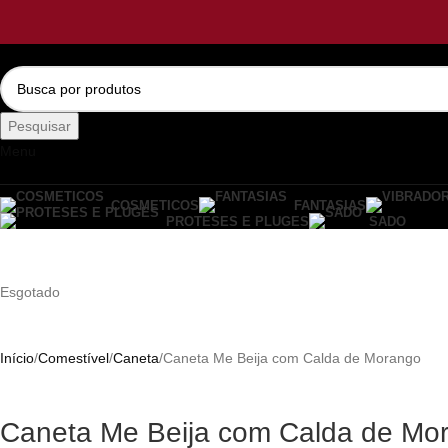
Pesquisar
Menu
COSMETICOS
FANTASIAS
PROTESES E PLUGES
SADO
Esgotado
Início
Comestível
Caneta
Caneta Me Beija com Calda de Morango
Caneta Me Beija com Calda de Mo