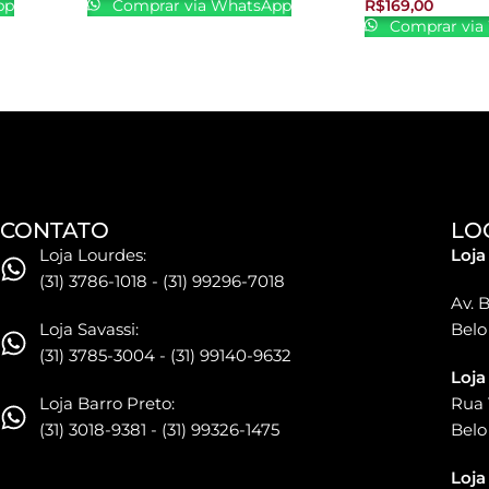
pp
Comprar via WhatsApp
R$
169,00
Comprar via
CONTATO
LO
Loja Lourdes:
Loja
(31) 3786-1018 - (31) 99296-7018
Av. B
Loja Savassi:
Belo
(31) 3785-3004 - (31) 99140-9632
Loja
Loja Barro Preto:
Rua 
(31) 3018-9381 - (31) 99326-1475
Belo
Loja