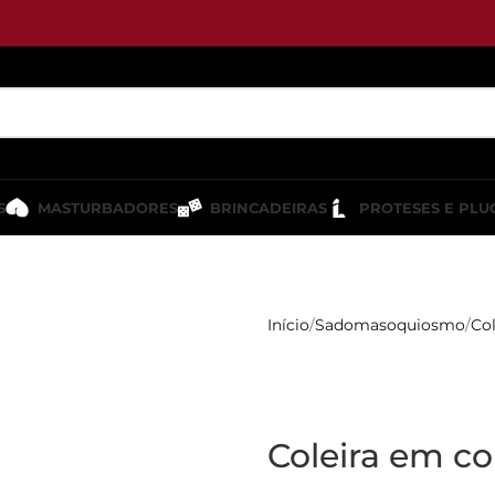
S
MASTURBADORES
BRINCADEIRAS
PROTESES E PLU
Início
Sadomasoquiosmo
Col
Coleira em co