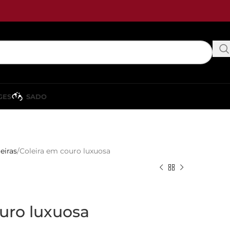
GES
SADO
eiras
Coleira em couro luxuosa
uro luxuosa