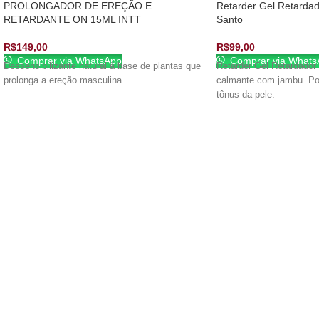
PROLONGADOR DE EREÇÃO E
Retarder Gel Retarda
RETARDANTE ON 15ML INTT
Santo
R$
149,00
R$
99,00
Comprar via WhatsApp
Comprar via Whats
Dessensibilizante natural à base de plantas que
Retarder Gel Retardador 
prolonga a ereção masculina.
calmante com jambu. Po
tônus da pele.