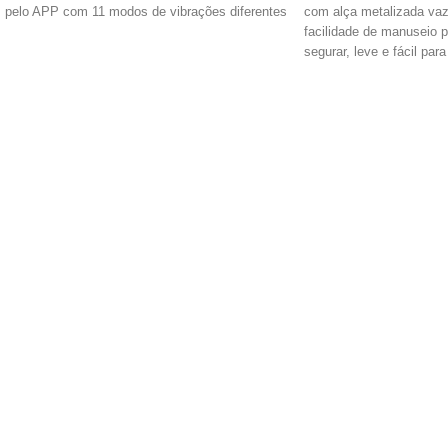
pelo APP com 11 modos de vibrações diferentes
com alça metalizada vaz
facilidade de manuseio p
segurar, leve e fácil par
Possui curvatura projeta
região do ponto G e um p
a região do clitóris dura
associada com 10 Modos
ajustáveis e 6 velocidad
d'água e silencioso Mate
Incluso: Carregador